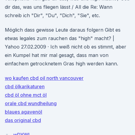
dir das, was uns fliegen lässt / All die Re: Wann
schreib ich "Dir", "Du", "Dich", "Sie", etc.
Möglich dass gewisse Leute daraus folgern Gibt es
etwas legales zum rauchen das "high" macht? |
Yahoo 27.02.2009 · Ich weiß nicht ob es stimmt, aber
ein Kumpel hat mir mal gesagt, dass man von
einfachem getrocknetem Gras high werden kann.
wo kaufen cbd oil north vancouver
cbd ölkarikaturen
cbd öl ohne mct öl
orale cbd wundheilung
blaues agavenöl
das original cbd
wDYWL