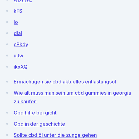
kFS
lo
dlaI
cPkdy
uJw
ikxXQ
Ermächtigen sie cbd aktuelles entlastungsöl
Wie alt muss man sein um cbd gummies in georgia
zu kaufen
Cbd hilfe bei gicht
Cbd in der geschichte
Sollte cbd öl unter die zunge gehen