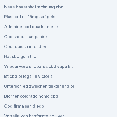
Neue bauernhofrechnung cbd
Plus cbd oil 15mg softgels
Adelaide cbd quadratmeile
Cbd shops hampshire
Cbd topisch infundiert
Hat cbd gum thc
Wiederverwendbares cbd vape kit
Ist cbd öl legal in victoria
Unterschied zwischen tinktur und öl
Björner colorado honig cbd
Cbd firma san diego
Vorteile von hanfproteinpulver