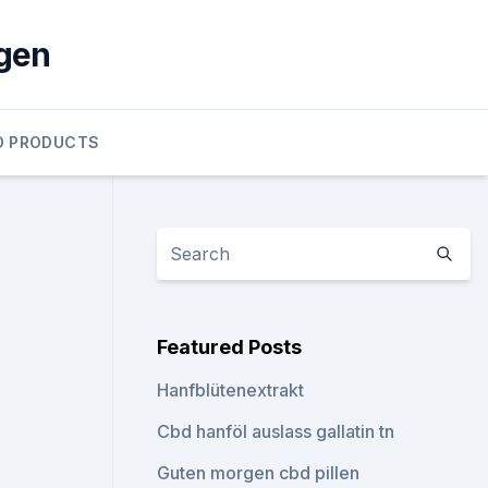
gen
D PRODUCTS
Featured Posts
Hanfblütenextrakt
Cbd hanföl auslass gallatin tn
Guten morgen cbd pillen