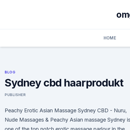
Skip
to
om
content
HOME
BLOG
Sydney cbd haarprodukt
PUBLISHER
Peachy Erotic Asian Massage Sydney CBD - Nuru,
Nude Massages & Peachy Asian massage Sydney i
one of the top notch erotic massage parlour in the