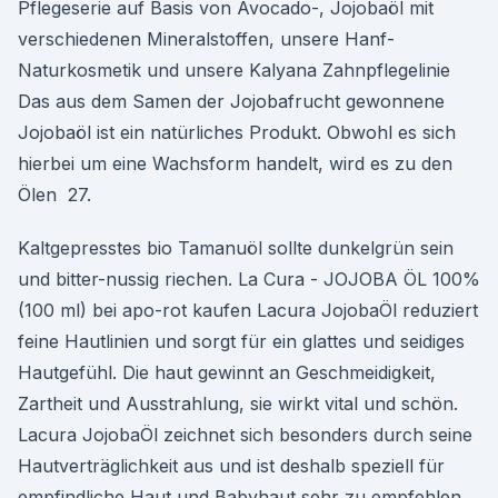
Pflegeserie auf Basis von Avocado-, Jojobaöl mit
verschiedenen Mineralstoffen, unsere Hanf-
Naturkosmetik und unsere Kalyana Zahnpflegelinie
Das aus dem Samen der Jojobafrucht gewonnene
Jojobaöl ist ein natürliches Produkt. Obwohl es sich
hierbei um eine Wachsform handelt, wird es zu den
Ölen 27.
Kaltgepresstes bio Tamanuöl sollte dunkelgrün sein
und bitter-nussig riechen. La Cura - JOJOBA ÖL 100%
(100 ml) bei apo-rot kaufen Lacura JojobaÖl reduziert
feine Hautlinien und sorgt für ein glattes und seidiges
Hautgefühl. Die haut gewinnt an Geschmeidigkeit,
Zartheit und Ausstrahlung, sie wirkt vital und schön.
Lacura JojobaÖl zeichnet sich besonders durch seine
Hautverträglichkeit aus und ist deshalb speziell für
empfindliche Haut und Babyhaut sehr zu empfehlen.