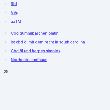
Rbf
VVq
aaTM
Cbd gummibärchen platin
Ist cbd öl mit dem recht in south carolina
Cbd öl und herpes simplex
Northcote hanfhaus
28.